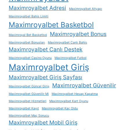
Maximroyalbet Adresi
Maximroyalbet Altyapı
Maximroyalbet Bahis Limiti
Maximroyalbet Basketbol
Maximroyalbet Bonus
Maximroyal Bet Basketbol
Maximroyalbet Bonusları
Maximroyalbet Canlı Bahis
Maximroyalbet Canlı Destek
Maximroyalbet Casino Oyunu
Maximroyalbet Futbol
Maximroyalbet Giriş
Maximroyalbet Giriş Sayfası
Maximroyalbet Güvenilir
Maximroyalbet Güncel Giriş
Maximroyalbet Güvenilir Mi
Maximroyalbet Hesap Kapatma
Maximroyalbet Hizmetleri
Maximroyalbet Kart Oyunu
Maximroyalbet Kayıt
Maximroyalbet Kaç Oldu
Maximroyalbet Maç Sonucu
Maximroyalbet Mobil Giriş