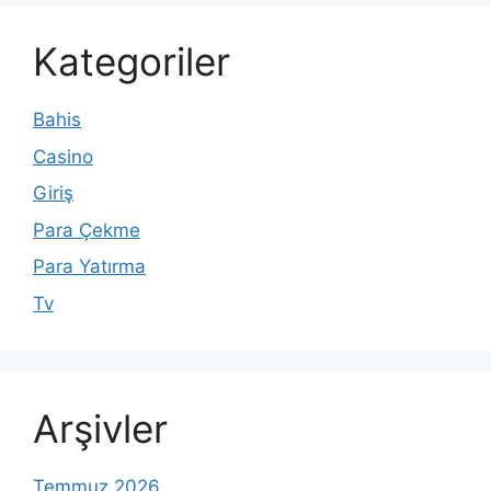
Kategoriler
Bahis
Casino
Giriş
Para Çekme
Para Yatırma
Tv
Arşivler
Temmuz 2026