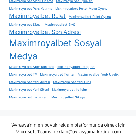
Maximroyalbet Mobil Ödeme
Maximroyalbet Oyunları
Maximroyalbet Para Yatırma
Maximroyalbet Poker Masa Oyunu
Maximroyalbet Rulet
Maximroyalbet Rulet Oyunu
Maximroyalbet Sitesi
Maximroyalbet SMS
Maximroyalbet Son Adresi
Maximroyalbet Sosyal
Medya
Maximroyalbet Spor Bahisleri
Maximroyalbet Telegram
Maximroyalbet TV
Maximroyalbet Twitter
Maximroyalbet Web Üyelik
Maximroyalbet Yeni Adresi
Maximroyalbet Yeni Giriş
Maximroyalbet Yeni Sitesi
Maximroyalbet İletişim
Maximroyalbet İnstagram
Maximroyalbet Şikayet
"Avrasya'nın en büyük reklam platformunda olmak için
Microsoft Teams:
reklam@avrasyamarketing.com