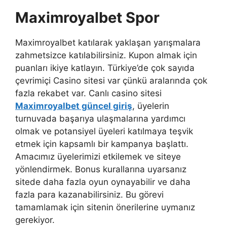
Maximroyalbet Spor
Maximroyalbet katılarak yaklaşan yarışmalara
zahmetsizce katılabilirsiniz. Kupon almak için
puanları ikiye katlayın. Türkiye’de çok sayıda
çevrimiçi Casino sitesi var çünkü aralarında çok
fazla rekabet var. Canlı casino sitesi
Maximroyalbet güncel giriş
, üyelerin
turnuvada başarıya ulaşmalarına yardımcı
olmak ve potansiyel üyeleri katılmaya teşvik
etmek için kapsamlı bir kampanya başlattı.
Amacımız üyelerimizi etkilemek ve siteye
yönlendirmek. Bonus kurallarına uyarsanız
sitede daha fazla oyun oynayabilir ve daha
fazla para kazanabilirsiniz. Bu görevi
tamamlamak için sitenin önerilerine uymanız
gerekiyor.