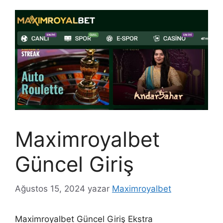
Maximroyalbet
Güncel Giriş
Ağustos 15, 2024
yazar
Maximroyalbet
Maximroyalbet Güncel Giriş Ekstra