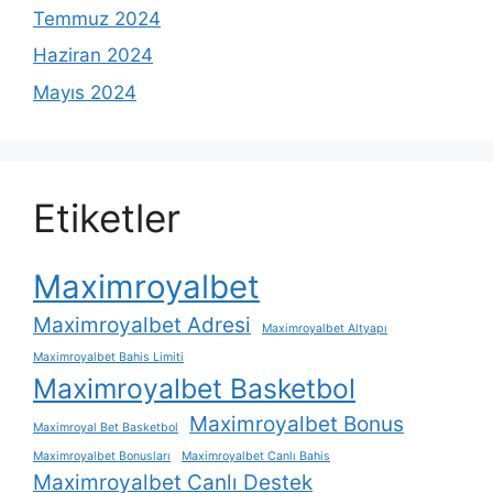
Temmuz 2024
Haziran 2024
Mayıs 2024
Etiketler
Maximroyalbet
Maximroyalbet Adresi
Maximroyalbet Altyapı
Maximroyalbet Bahis Limiti
Maximroyalbet Basketbol
Maximroyalbet Bonus
Maximroyal Bet Basketbol
Maximroyalbet Bonusları
Maximroyalbet Canlı Bahis
Maximroyalbet Canlı Destek