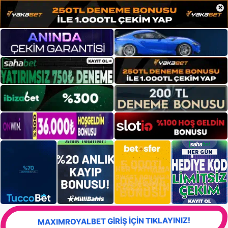
×
MAXIMROYALBET GİRİŞ İÇİN TIKLAYINIZ!