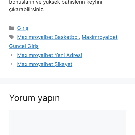
bonusların ve yüksek bahislerin keyfini
çıkarabilirsiniz.
Kategoriler
Giriş
Etiketler
Maximroyalbet Basketbol
,
Maximroyalbet
Güncel Giriş
Maximroyalbet Yeni Adresi
Maximroyalbet Şikayet
Yorum yapın
Yorum