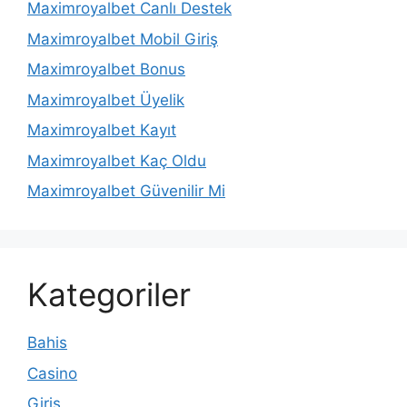
Maximroyalbet Canlı Destek
Maximroyalbet Mobil Giriş
Maximroyalbet Bonus
Maximroyalbet Üyelik
Maximroyalbet Kayıt
Maximroyalbet Kaç Oldu
Maximroyalbet Güvenilir Mi
Kategoriler
Bahis
Casino
Giriş