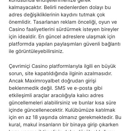
konusunda endişelenmenize gerek
kalmayacaktır. Belirli nedenlerden dolayı bu
adres değişikliklerinin kaydını tutmak çok
önemlidir. Tasarlanan reklam önceliği, oyun ve
Casino faaliyetlerini sürdürmek isteyen bireyler
için idealdir. En güncel adreslere ulaşmak için
platformda yapılan paylaşımları güvenli bağlantı
ile görüntüleyebilirsiniz.
Çevrimiçi Casino platformlarıyla ilgili en büyük
sorun, site kapatıldığında ilginin azalmasıdır.
Ancak Maximroyalbet doğrudan girişi
beklenmedik değil. SMS ve e-posta gibi
etkileşimli araçlar aracılığıyla kalıcı adres
güncellemeleri alabilirsiniz ve bunlar kısa süre
içinde güncellenecektir. Kulübümüze katılmak
için en az 18 yaşında olmanız gerekmektedir. Bu
kural, makul insanların bir binaya girip çıkarken