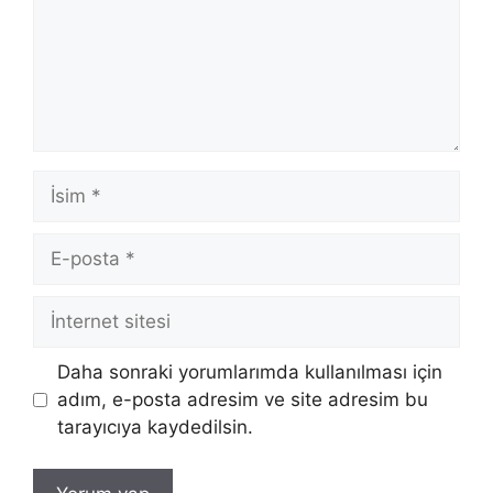
İsim
E-
posta
İnternet
sitesi
Daha sonraki yorumlarımda kullanılması için
adım, e-posta adresim ve site adresim bu
tarayıcıya kaydedilsin.