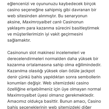
eğlencenizi ve oyununuzu kaybedecek birçok
casino seçeneğine sahipmiş gibi davranan bir
web sitesinden alınmıştır. Bu senaryonun
aksine,
Maximroyalbet canlı
Casinonun
yaklaşımı para kazanma sürecini basitleştirmek
ve müşterilerimizin iyi vakit geçirmesini
sağlamaktır.
Casinonun slot makinesi incelemeleri ve
derecelendirmeleri normalden daha yüksek bir
kazanma ortalamasına sahip olma eğilimindedir.
Kazanılma olasılığı yüksek olan ödüle jackpot
denir çünkü bahis yapıldıktan sonra sembollerin
konumları değişir. Web sitemizdeki casino
özelliğine erişebilmeniz için üye olmayan normal
Maximroyalbet üyesi olmanız gerekmektedir.
Amacımız oldukça basittir. Bunun amacı, Casino
bahis seçeneklerinin web sitemizdeki diğer